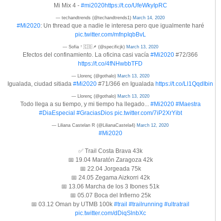
Mi Mix 4 -
#mi2020
https://t.co/UfeWkyIpRC
— techandtrends (@techandtrends1)
March 14, 2020
#Mi2020
: Un thread que a nadie le interesa pero que igualmente haré
pic.twitter.com/mfnpIqbBvL
— Sofia ⁷ 🇨🇴📌 (@specificjk)
March 13, 2020
Efectos del confinamiento. La oficina casi vacía
#Mi2020
#72/366
https://t.co/4fNHwbbTFD
— Llorenç (@gothalo)
March 13, 2020
Igualada, ciudad sitiada
#Mi2020
#71/366 en Igualada
https://t.co/Ll1QqdIbin
— Llorenç (@gothalo)
March 13, 2020
Todo llega a su tiempo, y mi tiempo ha llegado...
#Mi2020
#Maestra
#DiaEspecial
#GraciasDios
pic.twitter.com/7iP2XrYibt
— Liliana Castelan R (@LilianaCastela4)
March 12, 2020
#Mi2020
✅ Trail Costa Brava 43k
📅 19.04 Maratón Zaragoza 42k
📅 22.04 Jorgeada 75k
📅 24.05 Zegama Aizkorri 42k
📅 13.06 Marcha de los 3 Ibones 51k
📅 05.07 Boca del Infierno 25k
📅 03.12 Oman by UTMB 100k
#trail
#trailrunning
#ultratrail
pic.twitter.com/dDiqSlnbXc