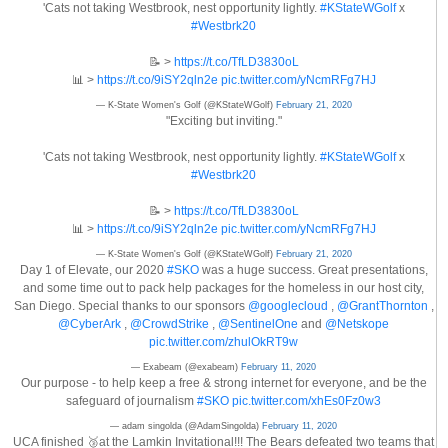
'Cats not taking Westbrook, nest opportunity lightly.
#KStateWGolf
x
#Westbrk20
📝 >
https://t.co/TfLD3830oL
📊 >
https://t.co/9iSY2qln2e
pic.twitter.com/yNcmRFg7HJ
— K-State Women's Golf (@KStateWGolf)
February 21, 2020
"Exciting but inviting."
'Cats not taking Westbrook, nest opportunity lightly.
#KStateWGolf
x
#Westbrk20
📝 >
https://t.co/TfLD3830oL
📊 >
https://t.co/9iSY2qln2e
pic.twitter.com/yNcmRFg7HJ
— K-State Women's Golf (@KStateWGolf)
February 21, 2020
Day 1 of Elevate, our 2020
#SKO
was a huge success. Great presentations,
and some time out to pack help packages for the homeless in our host city,
San Diego. Special thanks to our sponsors
@googlecloud
,
@GrantThornton
,
@CyberArk
,
@CrowdStrike
,
@SentinelOne
and
@Netskope
pic.twitter.com/zhulOkRT9w
— Exabeam (@exabeam)
February 11, 2020
Our purpose - to help keep a free & strong internet for everyone, and be the
safeguard of journalism
#SKO
pic.twitter.com/xhEs0Fz0w3
— adam singolda (@AdamSingolda)
February 11, 2020
UCA finished 🥉at the Lamkin Invitational!!! The Bears defeated two teams that