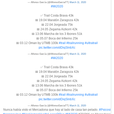
— Alfonso García (@AlfonsoGarciaTT)
March 11, 2020
#Mi2020
✅ Trail Costa Brava 43k
📅 19.04 Maratón Zaragoza 42k
📅 22.04 Jorgeada 75k
📅 24.05 Zegama Aizkorri 42k
📅 13.06 Marcha de los 3 Ibones 51k
📅 05.07 Boca del Infierno 25k
📅 03.12 Oman by UTMB 100k
#trail
#trailrunning
#ultratrail
pic.twitter.com/dDiqSlnbXc
— Alfonso García (@AlfonsoGarciaTT)
March 11, 2020
#Mi2020
✅ Trail Costa Brava 43k
📅 19.04 Maratón Zaragoza 42k
📅 22.04 Jorgeada 75k
📅 24.05 Zegama Aizkorri 42k
📅 13.06 Marcha de los 3 Ibones 51k
📅 05.07 Boca del Infierno 25k
📅 03.12 Oman by UTMB 100k
#trail
#trailrunning
#ultratrail
pic.twitter.com/dDiqSlnbXc
— Alfonso García (@AlfonsoGarciaTT)
March 11, 2020
Nunca había visto el Mercadona que hay al lado de casa tan pelado.
#Psicosi