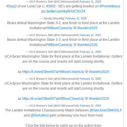
— UCA Women’s Golf (@UCAWomensGolf)
February 11, 2020
#Day2
of our Level Up 📈
#SKO
- SE's are getting briefed on
#Prometheus
pic.twitter.com/kykPmCNV24
— Sysdig (@sysdig)
February 11, 2020
Bears defeat Washington State 3-2, and finish in third place at the Lamkin
Invitational!!!
#BearClawsUp
🐻
#lamkin2020
— UCA Women’s Golf (@UCAWomensGolf)
February 11, 2020
Bears defeat Washington State 3-2, and finish in third place at the Lamkin
Invitational!!!
#BearClawsUp
🐻
#lamkin2020
— UCA Women’s Golf (@UCAWomensGolf)
February 11, 2020
UCA faces Washington State for third place at the Lamkin Invitational. Golfers
are on the course and results will start coming shortly.
📊:
https://t.co/wdSBwIW7qH
#BearClawsUp
🐻
#lamkin2020
— UCA Women’s Golf (@UCAWomensGolf)
February 11, 2020
UCA faces Washington State for third place at the Lamkin Invitational. Golfers
are on the course and results will start coming shortly.
📊:
https://t.co/wdSBwIW7qH
#BearClawsUp
🐻
#lamkin2020
— UCA Women’s Golf (@UCAWomensGolf)
February 11, 2020
The Lamkin Invitational Championship Match between
@SanJoseStWGOLF
and
@GoAztecs
gets underway one hour from now!
Click the link below to catch up on the action from