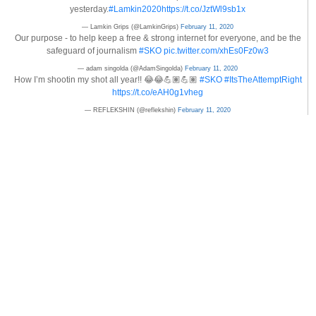
yesterday.
#Lamkin2020
https://t.co/JztWl9sb1x
— Lamkin Grips (@LamkinGrips)
February 11, 2020
Our purpose - to help keep a free & strong internet for everyone, and be the
safeguard of journalism
#SKO
pic.twitter.com/xhEs0Fz0w3
— adam singolda (@AdamSingolda)
February 11, 2020
How I’m shootin my shot all year!! 😂😂💪🏽💪🏽
#SKO
#ItsTheAttemptRight
https://t.co/eAH0g1vheg
— REFLEKSHIN (@reflekshin)
February 11, 2020