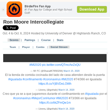
Search
#RonMoore
Ron Moore Intercollegiate
Oct. 4 to Oct. 6, 2024 Hosted by University of Denver @ Highlands Ranch, CO
Scores
|
Pairings
|
Course
|
Stats
Team
|
Player
|
Combo
|
Social Stream
#MI2020
pic.twitter.com/QTmcAeZxQU
— MI FC (@SharadK79593294)
March 15, 2020
El la tienda de comida cocinada del lado de casa atienden desde la puerta
#igualada
#confinamento
#coronavirus
#Mi2020
#74/366 en Igualada
https://t.co/YjBVDeLOWh
— Llorenç (@gothalo)
March 14, 2020
Creo que ya se a que jugaremos durante el confinamiento en
#igualada
por el
#coronavirus
#MejorConHumor
#Mi2020
#73/366 en Igualada
https://t.co/iikZFmQw1m
— Llorenç (@gothalo)
March 14, 2020