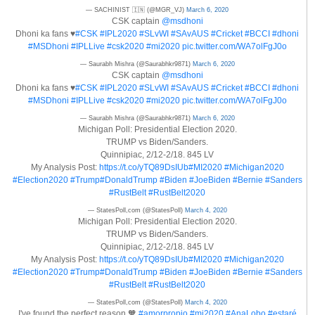
— SACHINIST 🇮🇳 (@MGR_VJ)
March 6, 2020
CSK captain
@msdhoni
Dhoni ka fans ♥️
#CSK
#IPL2020
#SLvWI
#SAvAUS
#Cricket
#BCCI
#dhoni
#MSDhoni
#IPLLive
#csk2020
#mi2020
pic.twitter.com/WA7olFgJ0o
— Saurabh Mishra (@Saurabhkr9871)
March 6, 2020
CSK captain
@msdhoni
Dhoni ka fans ♥️
#CSK
#IPL2020
#SLvWI
#SAvAUS
#Cricket
#BCCI
#dhoni
#MSDhoni
#IPLLive
#csk2020
#mi2020
pic.twitter.com/WA7olFgJ0o
— Saurabh Mishra (@Saurabhkr9871)
March 6, 2020
Michigan Poll: Presidential Election 2020.
TRUMP vs Biden/Sanders.
Quinnipiac, 2/12-2/18. 845 LV
My Analysis Post:
https://t.co/yTQ89DsIUb
#MI2020
#Michigan2020
#Election2020
#Trump
#DonaldTrump
#Biden
#JoeBiden
#Bernie
#Sanders
#RustBelt
#RustBelt2020
— StatesPoll,com (@StatesPoll)
March 4, 2020
Michigan Poll: Presidential Election 2020.
TRUMP vs Biden/Sanders.
Quinnipiac, 2/12-2/18. 845 LV
My Analysis Post:
https://t.co/yTQ89DsIUb
#MI2020
#Michigan2020
#Election2020
#Trump
#DonaldTrump
#Biden
#JoeBiden
#Bernie
#Sanders
#RustBelt
#RustBelt2020
— StatesPoll,com (@StatesPoll)
March 4, 2020
I've found the perfect reason 🧡
#amorpropio
#mi2020
#AnaLobo
#estaré