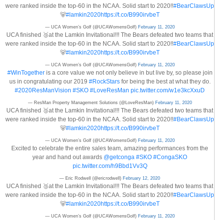
were ranked inside the top-60 in the NCAA. Solid start to 2020!!
#BearClawsUp
🐻
#lamkin2020
https://t.co/B990irvbeT
— UCA Women’s Golf (@UCAWomensGolf)
February 11, 2020
UCA finished 🥉at the Lamkin Invitational!!! The Bears defeated two teams that
were ranked inside the top-60 in the NCAA. Solid start to 2020!!
#BearClawsUp
🐻
#lamkin2020
https://t.co/B990irvbeT
— UCA Women’s Golf (@UCAWomensGolf)
February 11, 2020
#WinTogether
is a core value we not only believe in but live by, so please join
us in congratulating our 2019
#RockStars
for being the best at what they do.
#2020ResManVision
#SKO
#LoveResMan
pic.twitter.com/w1e3kcXxuD
— ResMan Property Management Solutions (@LoveResMan)
February 11, 2020
UCA finished 🥉at the Lamkin Invitational!!! The Bears defeated two teams that
were ranked inside the top-60 in the NCAA. Solid start to 2020!!
#BearClawsUp
🐻
#lamkin2020
https://t.co/B990irvbeT
— UCA Women’s Golf (@UCAWomensGolf)
February 11, 2020
Excited to celebrate the entire sales team, amazing performances from the
year and hand out awards
@getconga
#SKO
#CongaSKO
pic.twitter.com/h9Bbd1Vv3Q
— Eric Rodwell (@ericrodwell)
February 12, 2020
UCA finished 🥉at the Lamkin Invitational!!! The Bears defeated two teams that
were ranked inside the top-60 in the NCAA. Solid start to 2020!!
#BearClawsUp
🐻
#lamkin2020
https://t.co/B990irvbeT
— UCA Women’s Golf (@UCAWomensGolf)
February 11, 2020