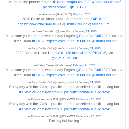
I've found the perfect reason 🧡
#amorpropio
#mi2020
#AnaLobo
#estaré
pic.twitter.com/KTqtcEU17O
— Ana Lobo (@AnaLobo78)
March 4, 2020
2020 Battle at Hilton Head - Serena Martinez
#BHH20
https://t.co/wPdoF94KOe
via
@BirdieFireGolf
@serena__m_
— Jose Carrisalez (@Jose_Carrz)
February 24, 2020
Make sure your tunein to watch Lady Eagles
@BirdieFireGolf
2020 Battle at
Hilton Head
#BHH20
https://t.co/mQ5XbCbJ30
via
@BirdieFireGolf
— Lady Eagles Golf (@coach_strudwick)
February 24, 2020
2020 Battle at Hilton Head
#BHH20
https://t.co/S9PIi3rCWg
via
@BirdieFireGolf
— Dallas Reese (@dallasreese)
February 24, 2020
Make sure your tunein to watch Lady Eagles
@BirdieFireGolf
2020 Battle at
Hilton Head
#BHH20
https://t.co/mQ5XbCbJ30
via
@BirdieFireGolf
— Lady Eagles Golf (@coach_strudwick)
February 24, 2020
Rainy day with the ‘Cats ... practice round cancelled but still having fun.
#KStateWGolf
x
#Westbrk20
pic.twitter.com/KDCaQAN25k
— K-State Women's Golf (@KStateWGolf)
February 22, 2020
Rainy day with the ‘Cats ... practice round cancelled but still having fun.
#KStateWGolf
x
#Westbrk20
pic.twitter.com/KDCaQAN25k
— K-State Women's Golf (@KStateWGolf)
February 22, 2020
"Exciting but inviting."