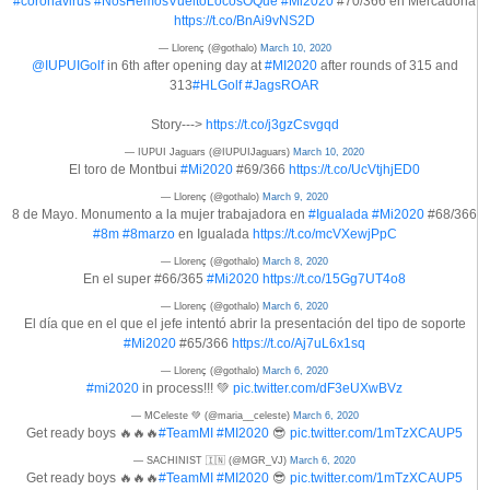
#coronavirus
#NosHemosVueltoLocosOQue
#Mi2020
#70/366 en Mercadona
https://t.co/BnAi9vNS2D
— Llorenç (@gothalo)
March 10, 2020
@IUPUIGolf
in 6th after opening day at
#MI2020
after rounds of 315 and
313
#HLGolf
#JagsROAR
Story--->
https://t.co/j3gzCsvgqd
— IUPUI Jaguars (@IUPUIJaguars)
March 10, 2020
El toro de Montbui
#Mi2020
#69/366
https://t.co/UcVtjhjED0
— Llorenç (@gothalo)
March 9, 2020
8 de Mayo. Monumento a la mujer trabajadora en
#Igualada
#Mi2020
#68/366
#8m
#8marzo
en Igualada
https://t.co/mcVXewjPpC
— Llorenç (@gothalo)
March 8, 2020
En el super #66/365
#Mi2020
https://t.co/15Gg7UT4o8
— Llorenç (@gothalo)
March 6, 2020
El día que en el que el jefe intentó abrir la presentación del tipo de soporte
#Mi2020
#65/366
https://t.co/Aj7uL6x1sq
— Llorenç (@gothalo)
March 6, 2020
#mi2020
in process!!! 💚
pic.twitter.com/dF3eUXwBVz
— MCeleste 💚 (@maria__celeste)
March 6, 2020
Get ready boys 🔥🔥🔥
#TeamMI
#MI2020
😎
pic.twitter.com/1mTzXCAUP5
— SACHINIST 🇮🇳 (@MGR_VJ)
March 6, 2020
Get ready boys 🔥🔥🔥
#TeamMI
#MI2020
😎
pic.twitter.com/1mTzXCAUP5