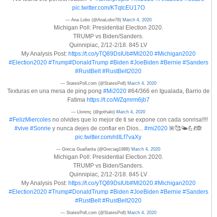
pic.twitter.com/KTqtcEU17O
— Ana Lobo (@AnaLobo78)
March 4, 2020
Michigan Poll: Presidential Election 2020.
TRUMP vs Biden/Sanders.
Quinnipiac, 2/12-2/18. 845 LV
My Analysis Post:
https://t.co/yTQ89DsIUb
#MI2020
#Michigan2020
#Election2020
#Trump
#DonaldTrump
#Biden
#JoeBiden
#Bernie
#Sanders
#RustBelt
#RustBelt2020
— StatesPoll,com (@StatesPoll)
March 4, 2020
Texturas en una mesa de ping pong
#Mi2020
#64/366 en Igualada, Barrio de
Fatima
https://t.co/WZqmrm6jb7
— Llorenç (@gothalo)
March 4, 2020
#FelizMiercoles
no olvides que lo mejor de ti se expone con cada sonrisa!!!!
#vive
#Sonrie
y nunca dejes de confiar en Dios...
#mi2020
🌺🥰🌤️💪💃🙈
pic.twitter.com/rdILf7vaXy
— Grecia Guañarita (@Greciag1988)
March 4, 2020
Michigan Poll: Presidential Election 2020.
TRUMP vs Biden/Sanders.
Quinnipiac, 2/12-2/18. 845 LV
My Analysis Post:
https://t.co/yTQ89DsIUb
#MI2020
#Michigan2020
#Election2020
#Trump
#DonaldTrump
#Biden
#JoeBiden
#Bernie
#Sanders
#RustBelt
#RustBelt2020
— StatesPoll,com (@StatesPoll)
March 4, 2020